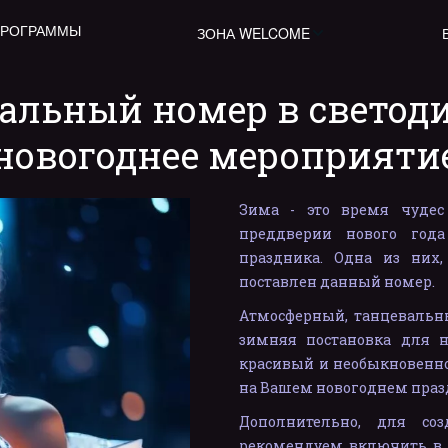
ПРОГРАММЫ
ЗОНА WELCOME
альный номер в светоди
новогоднее мероприяти
Зима - это время чудес
преддверии нового год
праздника. Одна из них,
поставлен данный номер.
Атмосферный, танцевальны
зимняя постановка для н
красивый и необыкновенно
на Вашем новогоднем праздн
Дополнительно, для соз
рекомендуем включить в