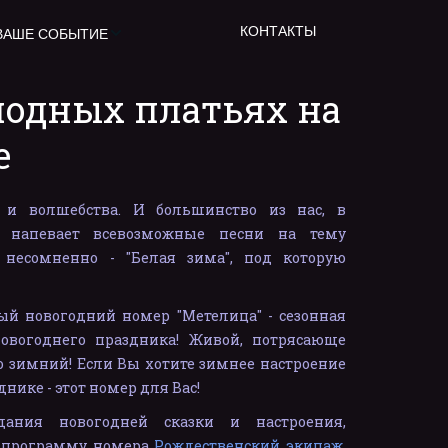
КОНТАКТЫ
ВАШЕ СОБЫТИЕ
одных платьях на 
е
 и волшебства. И большинство из нас, в
а напевает всевозможные песни на тему
 несомненно - "Белая зима", под которую
й новогодний номер "Метелица" - сезонная
овогоднего праздника! Живой, потрясающе
 зимний! Если Вы хотите зимнее настроение
ике - этот номер для Вас!
дания новогодней сказки и настроения,
 программу номера
Рождественский экипаж
,