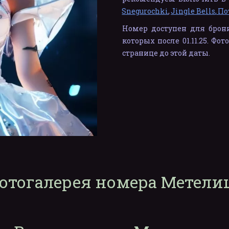
Snegurochki
,
Jingle Bells
,
По
Номер доступен для брон
которых после 01.11.25. Фо
странице до этой даты.
отогалерея номера Метели