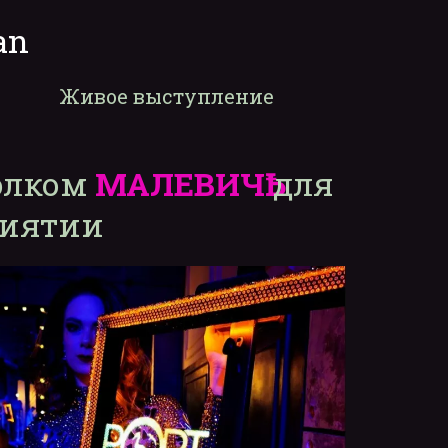
an
Живое выступление
лком 
МАЛЕВИЧҌ
 для 
риятии