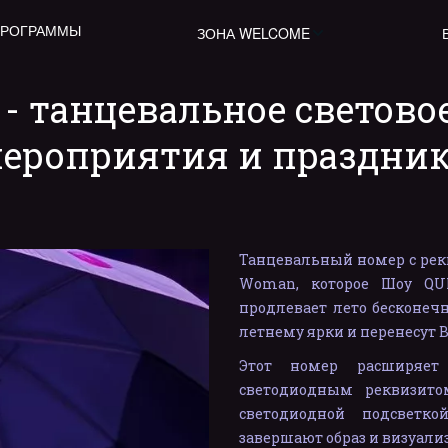
ПРОГРАММЫ
ЗОНА WELCOME
 - танцевальное световое
ероприятия и праздни
Танцевальный номер с рек
Woman, которое Шоу QUI
продлевает лето бесконечн
летнему ярки и перенесут В
Этот номер расширяе
светодиодным реквизито
светодиодной подсветк
завершают образ и визуали