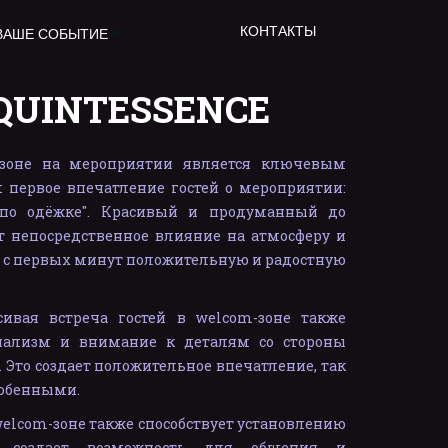
КОНТАКТЫ
ВАШЕ СОБЫТИЕ
QUINTESSENCE
-зоне на мероприятии является ключевым
первое впечатление гостей о мероприятии:
 "по одёжке". Красивый и продуманный до
 непосредственное влияние на атмосферу и
ая с первых минут положительную и радостную
сивая встреча гостей в welcom-зоне также
онализм и внимание к деталям со стороны
 Это создает положительное впечатление, так
собенными.
welcom-зоне также способствует установлению
я создает возможность для общения и