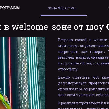
ПРОГРАММЫ
ЗОНА WELCOME
 в welcome-зоне от шоу 
Встреча гостей в welcom
моментом, определяющим 
встречают, как говорят,
мелочей вэлком оказывает
настроение гостей, создав
атмосферу.
Важно отметить, что кра
демонстрирует професси
организатора мероприятия.
как гости чувствуют себя о
Красивая встреча гостей в 
правильного настроени