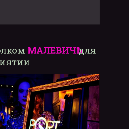
лком 
МАЛЕВИЧҌ
 для 
риятии