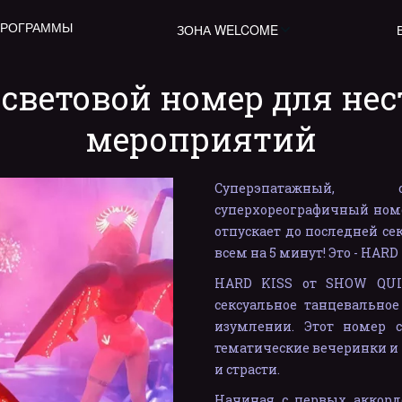
ПРОГРАММЫ
ЗОНА WELCOME
 световой номер для не
мероприятий
Суперэпатажный, су
суперхореографичный номер
отпускает до последней се
всем на 5 минут! Это - HARD 
HARD KISS от SHOW QUIN
сексуальное танцевальное
изумлении. Этот номер 
тематические вечеринки и
и страсти.
Начиная с первых аккорд