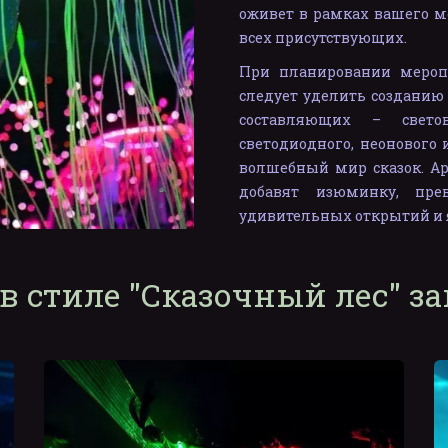
оживет в рамках вашего м
всех присутствующих.
При планировании меропр
следует уделить созданию
составляющих – свето
светодиодного, неонового 
волшебный мир сказок. Ар
добавят изюминку, пре
удивительных открытий и 
в стиле "Сказочный лес" з