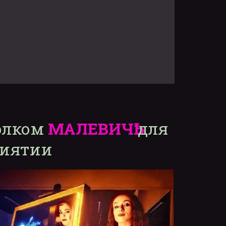
лком 
МАЛЕВИЧҌ
 для 
риятии