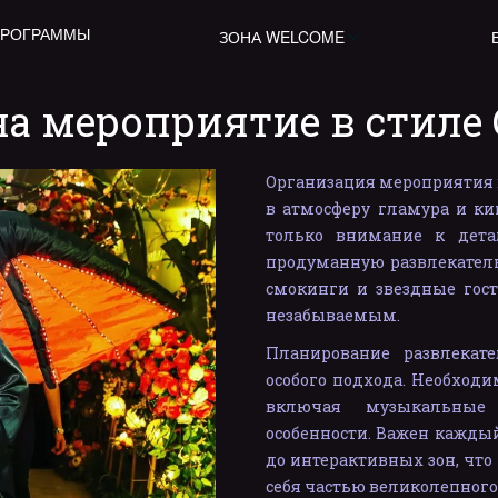
ПРОГРАММЫ
ЗОНА WELCOME
на мероприятие в стиле 
Организация мероприятия в 
в атмосферу гламура и ки
только внимание к дета
продуманную развлекатель
смокинги и звездные гос
незабываемым.
Планирование развлекате
особого подхода. Необходи
включая музыкальные 
особенности. Важен кажды
до интерактивных зон, что
себя частью великолепного