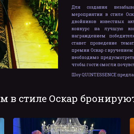
Для создания незабыв
мероприятии в стиле Оск
двойников известных ак
конкурс на лучшую коп
награждением победител
станет проведение тема
премии Оскар с вручением 
необходимо предусмотреть
чтобы гости смогли почувс
Шоу QUINTESSENCE предлага
ом в стиле Оскар бронируют