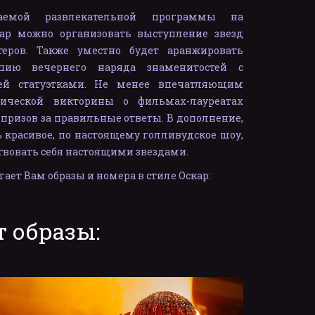
аемой развлекательной программы на
ар можно организовать выступление звезд
теров. Также уместно будет аранжировать
ию вечернего наряда знаменитостей с
ей статуэтками. Не менее впечатляющим
тической викторины о фильмах-лауреатах
призов за правильные ответы. В дополнение,
 красивое, по настоящему голливудское шоу,
твовать себя настоящими звездами.
ет Вам образы и номера в стиле Оскар:
 образы: