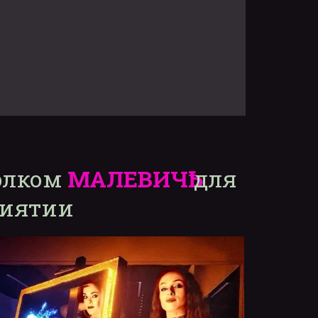
лком 
МАЛЕВИЧҌ
 для 
риятии